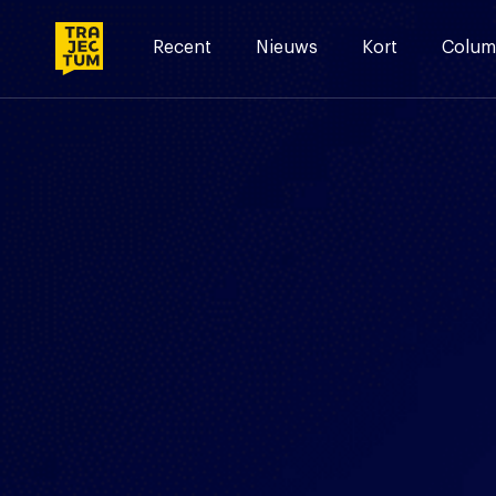
Skip
to
Recent
Nieuws
Kort
Colum
content