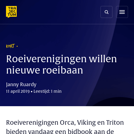
Skip
to
menu
content
KORT
Roeiverenigingen willen
nieuwe roeibaan
Janny Ruardy
11 april 2019 • Leestijd: 1 min
Roeiverenigingen Orca, Viking en Triton
bieden vandaag een bidbook aan de