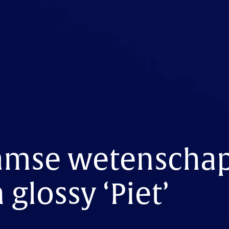
amse wetenscha
 glossy ‘Piet’