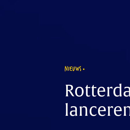
NIEUWS
Rotterd
lanceren