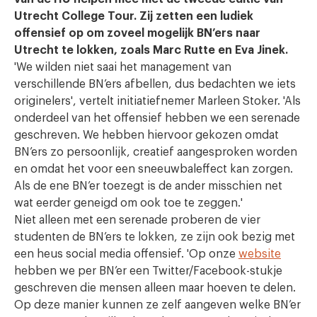
Utrecht College Tour. Zij zetten
een ludiek
offensief op om zoveel mogelijk BN’ers naar
Utrecht te lokken, zoals Marc Rutte en Eva Jinek.
'We wilden niet saai het management van
verschillende BN’ers afbellen, dus bedachten we iets
originelers', vertelt initiatiefnemer Marleen Stoker. 'Als
onderdeel van het offensief hebben we een serenade
geschreven. We hebben hiervoor gekozen omdat
BN’ers zo persoonlijk, creatief aangesproken worden
en omdat het voor een sneeuwbaleffect kan zorgen.
Als de ene BN’er toezegt is de ander misschien net
wat eerder geneigd om ook toe te zeggen.'
Niet alleen met een serenade proberen de vier
studenten de BN’ers te lokken, ze zijn ook bezig met
een heus social media offensief. 'Op onze
website
hebben we per BN’er een Twitter/Facebook-stukje
geschreven die mensen alleen maar hoeven te delen.
Op deze manier kunnen ze zelf aangeven welke BN’er