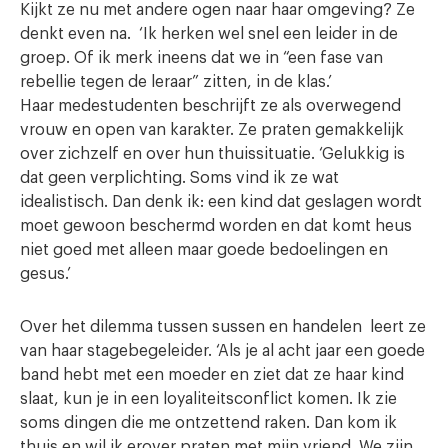
Kijkt ze nu met andere ogen naar haar omgeving? Ze
denkt even na. ‘Ik herken wel snel een leider in de
groep. Of ik merk ineens dat we in “een fase van
rebellie tegen de leraar” zitten, in de klas.’
Haar medestudenten beschrijft ze als overwegend
vrouw en open van karakter. Ze praten gemakkelijk
over zichzelf en over hun thuissituatie. ‘Gelukkig is
dat geen verplichting. Soms vind ik ze wat
idealistisch. Dan denk ik: een kind dat geslagen wordt
moet gewoon beschermd worden en dat komt heus
niet goed met alleen maar goede bedoelingen en
gesus.’
Over het dilemma tussen sussen en handelen leert ze
van haar stagebegeleider. ‘Als je al acht jaar een goede
band hebt met een moeder en ziet dat ze haar kind
slaat, kun je in een loyaliteitsconflict komen. Ik zie
soms dingen die me ontzettend raken. Dan kom ik
thuis en wil ik erover praten met mijn vriend. We zijn