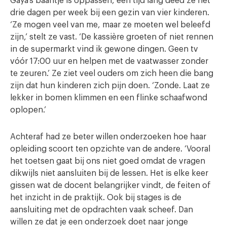
Gaya’s baantje is oppassen, een tijd lang deed ze het
drie dagen per week bij een gezin van vier kinderen.
‘Ze mogen veel van me, maar ze moeten wel beleefd
zijn,’ stelt ze vast. ‘De kassière groeten of niet rennen
in de supermarkt vind ik gewone dingen. Geen tv
vóór 17:00 uur en helpen met de vaatwasser zonder
te zeuren.’ Ze ziet veel ouders om zich heen die bang
zijn dat hun kinderen zich pijn doen. ‘Zonde. Laat ze
lekker in bomen klimmen en een flinke schaafwond
oplopen.’
Achteraf had ze beter willen onderzoeken hoe haar
opleiding scoort ten opzichte van de andere. ‘Vooral
het toetsen gaat bij ons niet goed omdat de vragen
dikwijls niet aansluiten bij de lessen. Het is elke keer
gissen wat de docent belangrijker vindt, de feiten of
het inzicht in de praktijk. Ook bij stages is de
aansluiting met de opdrachten vaak scheef. Dan
willen ze dat je een onderzoek doet naar jonge