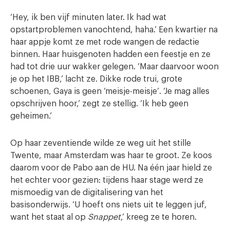
‘Hey, ik ben vijf minuten later. Ik had wat
opstartproblemen vanochtend, haha.’ Een kwartier na
haar appje komt ze met rode wangen de redactie
binnen. Haar huisgenoten hadden een feestje en ze
had tot drie uur wakker gelegen. ‘Maar daarvoor woon
je op het IBB,’ lacht ze. Dikke rode trui, grote
schoenen, Gaya is geen ‘meisje-meisje’. ‘Je mag alles
opschrijven hoor,’ zegt ze stellig. ‘Ik heb geen
geheimen.’
Op haar zeventiende wilde ze weg uit het stille
Twente, maar Amsterdam was haar te groot. Ze koos
daarom voor de Pabo aan de HU. Na één jaar hield ze
het echter voor gezien: tijdens haar stage werd ze
mismoedig van de digitalisering van het
basisonderwijs. ‘U hoeft ons niets uit te leggen juf,
want het staat al op
Snappet
,’ kreeg ze te horen.