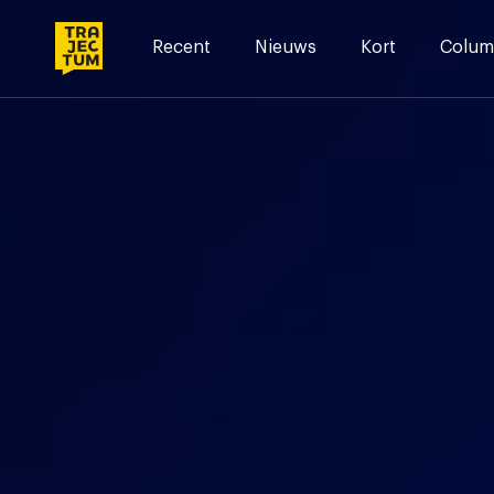
Skip
to
Recent
Nieuws
Kort
Colum
content