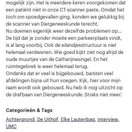
mogelijk zijn. Het is meerdere keren voorgekomen dat
een patiënt niet in onze CT-scanner paste. Omdat het
toch om spoed­gevallen ging, konden we gelukkig bij
de scanner van Diergeneeskunde terecht.
Nu doemen eigenlijk weer dezelfde problemen op…
De tijd dat je zonder moeite een parkeerplaats vindt,
is al lang voorbij. Ook de eilandjesstructuur is niet
helemaal verdwenen. Wie goed kijkt ziet nog altijd de
oude muurtjes van de Catharijnesingel. En het
ruimtegebrek is weer helemaal terug.
Ondanks dat er veel is bij­gebouwd, barsten veel
afdelingen bijna uit hun voegen. Kijk, hier voor mijn
raam wordt ook gebouwd. Nu heb ik nog uitzicht op
de drafbaan van Diergeneeskunde. Straks niet meer.’
Categorieën & Tags
Achtergrond
De Uithof
Elke Lautenbag
interview
UMC