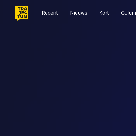
Skip
to
Recent
Nieuws
Kort
Colum
content