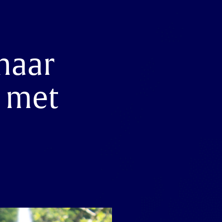
 haar
n met