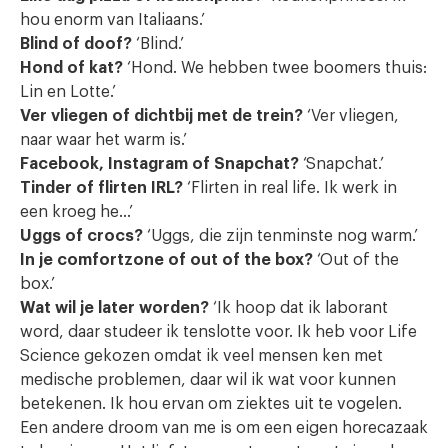
hou enorm van Italiaans.’
Blind of doof?
‘Blind.’
Hond of kat?
‘Hond. We hebben twee boomers thuis:
Lin en Lotte.’
Ver vliegen of dichtbij met de trein?
‘Ver vliegen,
naar waar het warm is.’
Facebook, Instagram of Snapchat?
‘Snapchat.’
Tinder of flirten IRL?
‘Flirten in real life. Ik werk in
een kroeg he…’
Uggs of crocs?
‘Uggs, die zijn tenminste nog warm.’
In je comfortzone of out of the box?
‘Out of the
box.’
Wat wil je later worden?
‘Ik hoop dat ik laborant
word, daar studeer ik tenslotte voor. Ik heb voor Life
Science gekozen omdat ik veel mensen ken met
medische problemen, daar wil ik wat voor kunnen
betekenen. Ik hou ervan om ziektes uit te vogelen.
Een andere droom van me is om een eigen horecazaak