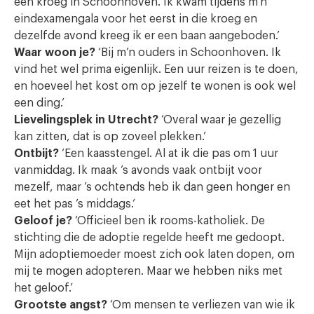
een kroeg in Schoonhoven. Ik kwam tijdens m’n
eindexamengala voor het eerst in die kroeg en
dezelfde avond kreeg ik er een baan aangeboden.’
Waar woon je?
‘Bij m’n ouders in Schoonhoven. Ik
vind het wel prima eigenlijk. Een uur reizen is te doen,
en hoeveel het kost om op jezelf te wonen is ook wel
een ding.’
Lievelingsplek in Utrecht?
‘Overal waar je gezellig
kan zitten, dat is op zoveel plekken.’
Ontbijt?
‘Een kaasstengel. Al at ik die pas om 1 uur
vanmiddag. Ik maak ’s avonds vaak ontbijt voor
mezelf, maar ’s ochtends heb ik dan geen honger en
eet het pas ’s middags.’
Geloof je?
‘Officieel ben ik rooms-katholiek. De
stichting die de adoptie regelde heeft me gedoopt.
Mijn adoptiemoeder moest zich ook laten dopen, om
mij te mogen adopteren. Maar we hebben niks met
het geloof.’
Grootste angst?
‘Om mensen te verliezen van wie ik