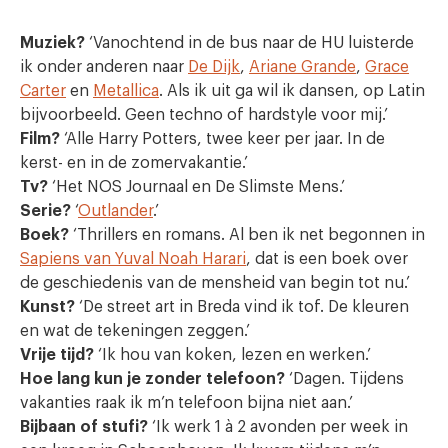
Muziek?
‘Vanochtend in de bus naar de HU luisterde
ik onder anderen naar
De Dijk
,
Ariane Grande
,
Grace
Carter
en
Metallica
. Als ik uit ga wil ik dansen, op Latin
bijvoorbeeld. Geen techno of hardstyle voor mij.’
Film?
‘Alle Harry Potters, twee keer per jaar. In de
kerst- en in de zomervakantie.’
Tv?
‘Het NOS Journaal en De Slimste Mens.’
Serie?
‘
Outlander
.’
Boek?
‘Thrillers en romans. Al ben ik net begonnen in
Sapiens van Yuval Noah Harari
, dat is een boek over
de geschiedenis van de mensheid van begin tot nu.’
Kunst?
‘De street art in Breda vind ik tof. De kleuren
en wat de tekeningen zeggen.’
Vrije tijd?
‘Ik hou van koken, lezen en werken.’
Hoe lang kun je zonder telefoon?
‘Dagen. Tijdens
vakanties raak ik m’n telefoon bijna niet aan.’
Bijbaan of stufi?
‘Ik werk 1 à 2 avonden per week in