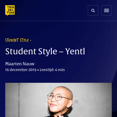
Skip
to
menu
content
STUDENT STYLE
Student Style – Yentl
Maarten Nauw
16 december 2019 • Leestijd: 4 min