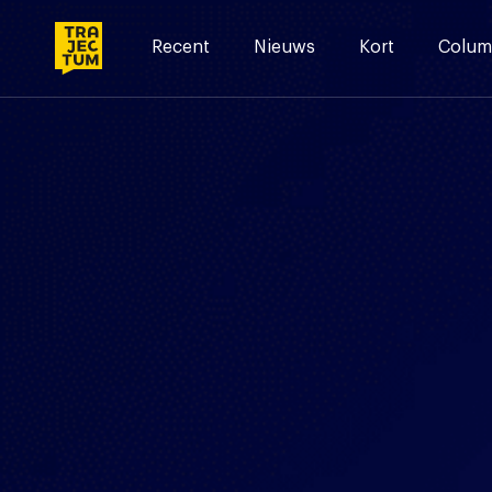
Skip
to
Recent
Nieuws
Kort
Colum
content