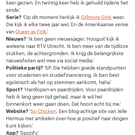
keer gezien. En twintig keer heb ik gehuild tijdens het
einde.
’
Serie?
‘Op dit moment herkijk ik
Gillmore Girls
weer.
Die kijk ik elke twee jaar wel. En de Amerikaanse versie
van
Queer as Folk
.
’
Nieuws?
‘Ik ben geen nieuwsjager. Hooguit kijk ik
weleens naar RTV Utrecht. Ik ben meer van de tijdloze
stukken, de achtergronden. Ik krijg de belangrijkste
nieuwsfeiten wel mee via social media
.
’
Politieke partij?
‘SP. Die hebben goede standpunten
voor studenten en studiefinanciering. Ik ben best
egoïstisch als het op stemmen aankomt, haha.
’
Sport?
‘Hardlopen en paardrijden. Voor paardrijden
heb ik lang geen tijd gehad, maar ik wil het
binnenkort weer gaan doen. Dat hoort echt bij me.’
Website?
‘
So Chicken
. Een blog-achtige site van Jelle
Hermus met artikelen over hoe je positief naar dingen
kunt kijken.’
App?
‘Spotify.’