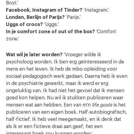
Boyt.’
Facebook, Instagram of Tinder?
‘Instagram.’
Londen, Berlijn of Parijs?
‘Parijs.’
Uggs of crocs?
‘Uggs.’
In je comfort zone of out of the box?
‘Comfort
zone.’
Wat wil je later worden?
‘Vroeger wilde ik
psycholoog worden. Ik ben erg geïnteresseerd in de
mens en het leven. Ik heb de mbo-opleiding voor
sociaal-pedagogisch werk gedaan. Daarna heb ik even
in de psychiatrie gewerkt, maar ik werd er erg
ongelukkig van. Ik had niet het gevoel dat ik mensen
goed kon helpen. Nu wil ik stukken publiceren waar
mensen wat aan hebben. Een van m'n
life goals
is het
publiceren van een eigen boek. Half-autobiografisch,
half-fictief. Ik heb veel meegemaakt, en ik denk dat
als ik er een fictieve draai aan geef, het een
interessant boek zou kunnen worden
.
’