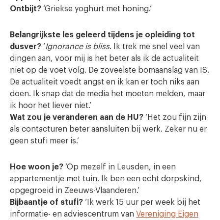
Ontbijt?
‘Griekse yoghurt met honing.’
Belangrijkste les geleerd tijdens je opleiding tot
dusver?
‘
Ignorance is bliss
. Ik trek me snel veel van
dingen aan, voor mij is het beter als ik de actualiteit
niet op de voet volg. De zoveelste bomaanslag van IS.
De actualiteit voedt angst en ik kan er toch niks aan
doen. Ik snap dat de media het moeten melden, maar
ik hoor het liever niet.’
Wat zou je veranderen aan de HU?
‘Het zou fijn zijn
als contacturen beter aansluiten bij werk. Zeker nu er
geen stufi meer is.
’
Hoe woon je?
‘Op mezelf in Leusden, in een
appartementje met tuin. Ik ben een echt dorpskind,
opgegroeid in Zeeuws-Vlaanderen
.
’
Bijbaantje of stufi?
‘Ik werk 15 uur per week bij het
informatie- en adviescentrum van
Vereniging Eigen