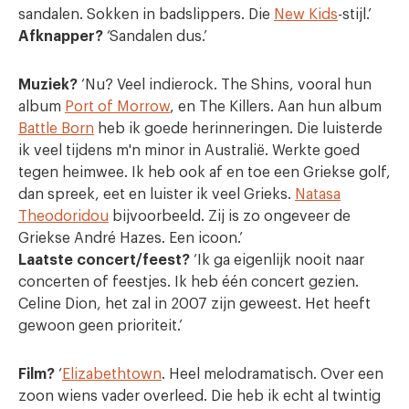
sandalen. Sokken in badslippers. Die
New Kids
-stijl
.
’
Afknapper?
‘Sandalen dus
.
’
Muziek?
‘Nu? Veel indierock. The Shins, vooral hun
album
Port of Morrow
, en The Killers. Aan hun album
Battle Born
heb ik goede herinneringen. Die luisterde
ik veel tijdens m'n minor in Australië. Werkte goed
tegen heimwee. Ik heb ook af en toe een Griekse golf,
dan spreek, eet en luister ik veel Grieks.
Natasa
Theodoridou
bijvoorbeeld. Zij is zo ongeveer de
Griekse André Hazes. Een icoon.
’
Laatste concert/feest?
‘Ik ga eigenlijk nooit naar
concerten of feestjes. Ik heb één concert gezien.
Celine Dion, het zal in 2007 zijn geweest. Het heeft
gewoon geen prioriteit
.
’
Film?
‘
Elizabethtown
. Heel melodramatisch. Over een
zoon wiens vader overleed. Die heb ik echt al twintig