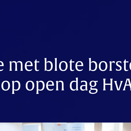
 met blote borst
t op open dag Hv