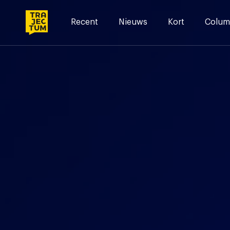
Skip
to
Recent
Nieuws
Kort
Colum
content