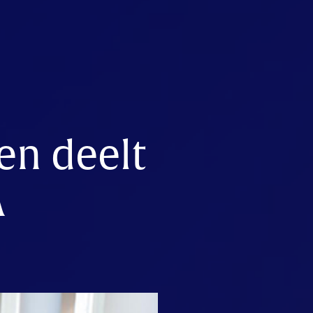
en deelt
A