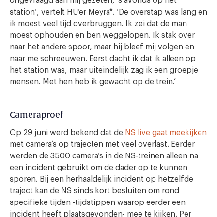
ongevraagd aan mij gezeten, ‘s avonds op het
station’, vertelt HU’er Meyra*. ‘De overstap was lang en
ik moest veel tijd overbruggen. Ik zei dat de man
moest ophouden en ben weggelopen. Ik stak over
naar het andere spoor, maar hij bleef mij volgen en
naar me schreeuwen. Eerst dacht ik dat ik alleen op
het station was, maar uiteindelijk zag ik een groepje
mensen. Met hen heb ik gewacht op de trein.’
Cameraproef
Op 29 juni werd bekend dat de
NS live gaat meekijken
met camera’s op trajecten met veel overlast. Eerder
werden de 3500 camera’s in de NS-treinen alleen na
een incident gebruikt om de dader op te kunnen
sporen. Bij een herhaaldelijk incident op hetzelfde
traject kan de NS sinds kort besluiten om rond
specifieke tijden -tijdstippen waarop eerder een
incident heeft plaatsgevonden- mee te kijken. Per