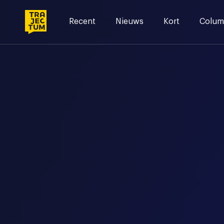
Skip
to
Recent
Nieuws
Kort
Colum
content