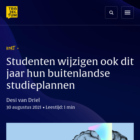
Skip
to
menu
content
KORT
Studenten wijzigen ook dit
jaar hun buitenlandse
studieplannen
Desi van Driel
30 augustus 2021 • Leestijd: 1 min