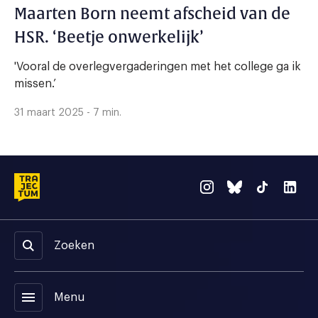
Maarten Born neemt afscheid van de
HSR. ‘Beetje onwerkelijk’
'Vooral de overlegvergaderingen met het college ga ik
missen.’
31 maart 2025 - 7 min.
Zoeken
menu
Menu