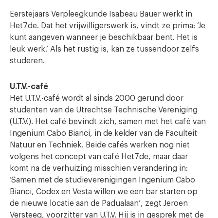
Eerstejaars Verpleegkunde Isabeau Bauer werkt in
Het7de. Dat het vrijwilligerswerk is, vindt ze prima: ‘Je
kunt aangeven wanneer je beschikbaar bent. Het is
leuk werk.’ Als het rustig is, kan ze tussendoor zelfs
studeren.
U.T.V.-café
Het U.T.V.-café wordt al sinds 2000 gerund door
studenten van de Utrechtse Technische Vereniging
(U.T.V.). Het café bevindt zich, samen met het café van
Ingenium Cabo Bianci, in de kelder van de Faculteit
Natuur en Techniek. Beide cafés werken nog niet
volgens het concept van café Het7de, maar daar
komt na de verhuizing misschien verandering in:
‘Samen met de studieverenigingen Ingenium Cabo
Bianci, Codex en Vesta willen we een bar starten op
de nieuwe locatie aan de Padualaan’, zegt Jeroen
Versteeg, voorzitter van U.T.V. Hij is in gesprek met de