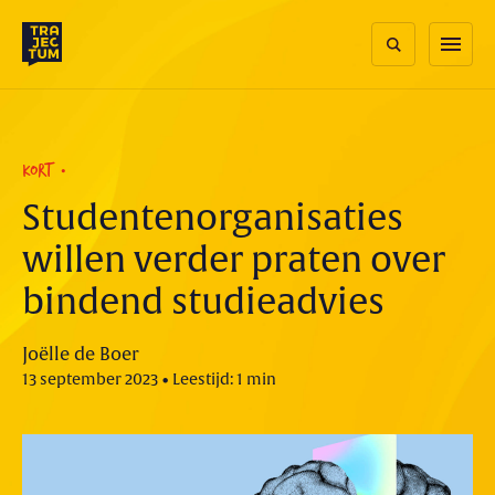
Skip
to
menu
content
KORT
Studentenorganisaties
willen verder praten over
bindend studieadvies
Joëlle de Boer
13 september 2023 • Leestijd: 1 min