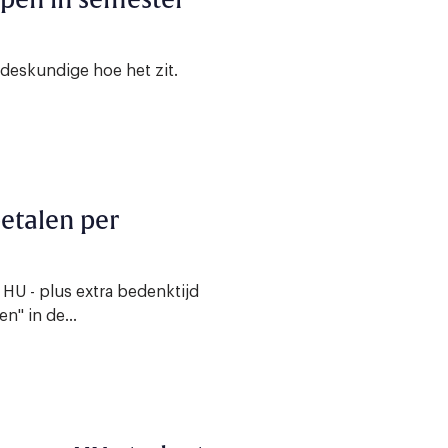
pen in semester
deskundige hoe het zit.
etalen per
 HU - plus extra bedenktijd
n" in de...