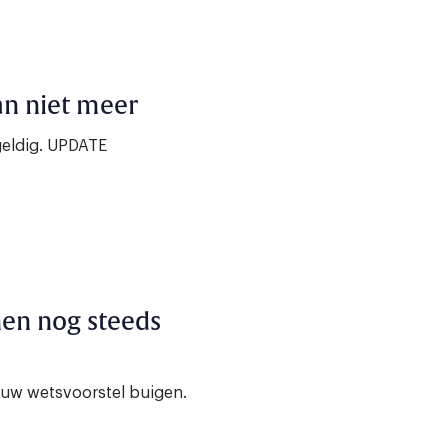
an niet meer
geldig. UPDATE
nen nog steeds
euw wetsvoorstel buigen.