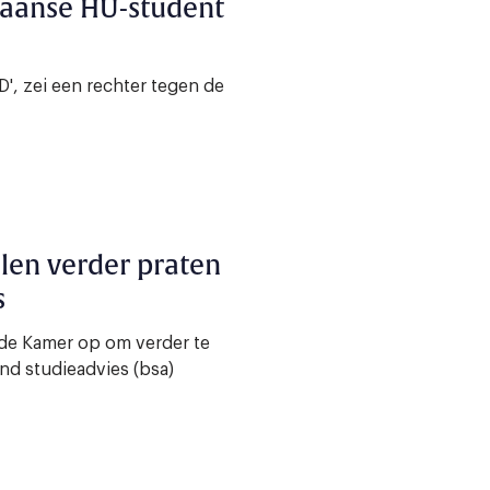
staanse HU-student
D', zei een rechter tegen de
len verder praten
s
de Kamer op om verder te
nd studieadvies (bsa)