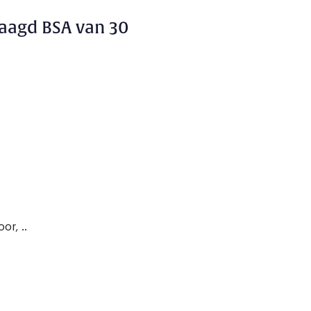
laagd BSA van 30
or, ..