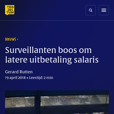
Skip
to
menu
content
NIEUWS
Surveillanten boos om
latere uitbetaling salaris
Gerard Rutten
19 april 2018 • Leestijd: 2 min