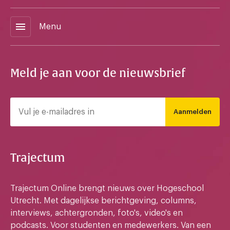
menu
Menu
Meld je aan voor de nieuwsbrief
Aanmelden
Trajectum
Trajectum Online brengt nieuws over Hogeschool
Utrecht. Met dagelijkse berichtgeving, columns,
interviews, achtergronden, foto's, video's en
podcasts. Voor studenten en medewerkers. Van een