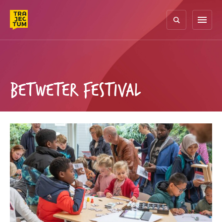
Skip
to
menu
content
BETWETER FESTIVAL