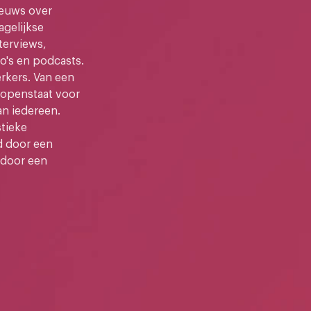
ieuws over
gelijkse
terviews,
o's en podcasts.
kers. Van een
e openstaat voor
an iedereen.
stieke
d door een
 door een