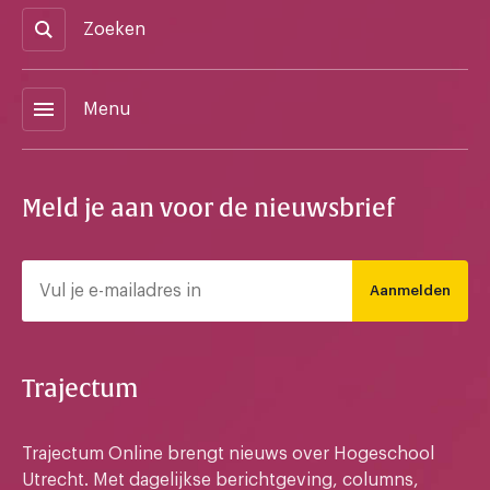
Zoeken
menu
Menu
Meld je aan voor de nieuwsbrief
Aanmelden
Trajectum
Trajectum Online brengt nieuws over Hogeschool
Utrecht. Met dagelijkse berichtgeving, columns,