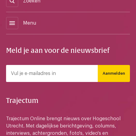
Zoeken
menu
Menu
Meld je aan voor de nieuwsbrief
Aanmelden
Trajectum
Trajectum Online brengt nieuws over Hogeschool
Utrecht. Met dagelijkse berichtgeving, columns,
interviews, achtergronden, foto's, video's en