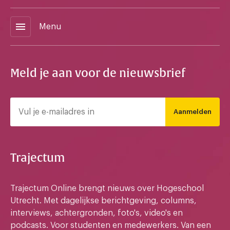
menu
Menu
Meld je aan voor de nieuwsbrief
Aanmelden
Trajectum
Trajectum Online brengt nieuws over Hogeschool
Utrecht. Met dagelijkse berichtgeving, columns,
interviews, achtergronden, foto's, video's en
podcasts. Voor studenten en medewerkers. Van een