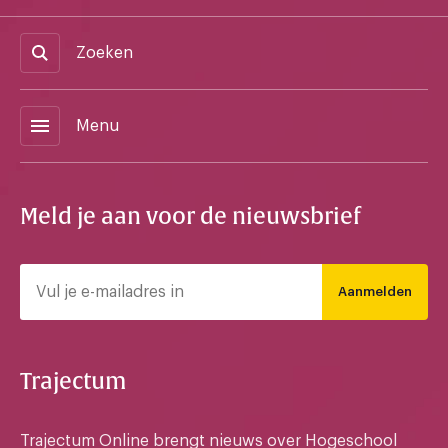
Zoeken
menu
Menu
Meld je aan voor de nieuwsbrief
Aanmelden
Trajectum
Trajectum Online brengt nieuws over Hogeschool