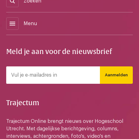
Zoeken
menu
Menu
Meld je aan voor de nieuwsbrief
Aanmelden
Trajectum
Trajectum Online brengt nieuws over Hogeschool
Utrecht. Met dagelijkse berichtgeving, columns,
interviews, achtergronden, foto's, video's en