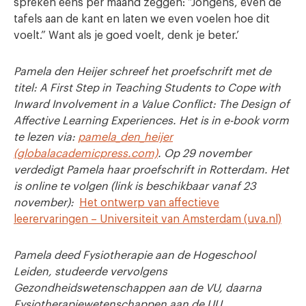
spreken eens per maand zeggen: “Jongens, even de
tafels aan de kant en laten we even voelen hoe dit
voelt.” Want als je goed voelt, denk je beter.’
Pamela den Heijer schreef het proefschrift met de
titel: A First Step in Teaching Students to Cope with
Inward Involvement in a Value Conflict: The Design of
Affective Learning Experiences. Het is in e-book vorm
te lezen via:
pamela_den_heijer
(globalacademicpress.com)
. Op 29 november
verdedigt Pamela haar proefschrift in Rotterdam. Het
is online te volgen (link is beschikbaar vanaf 23
november):
Het ontwerp van affectieve
leerervaringen – Universiteit van Amsterdam (uva.nl)
Pamela deed Fysiotherapie aan de Hogeschool
Leiden, studeerde vervolgens
Gezondheidswetenschappen aan de VU, daarna
Fysiotherapiewetenschappen aan de UU,