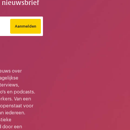
e nieuwsbrief
Aanmelden
ieuws over
gelijkse
terviews,
o's en podcasts.
kers. Van een
e openstaat voor
an iedereen.
stieke
d door een