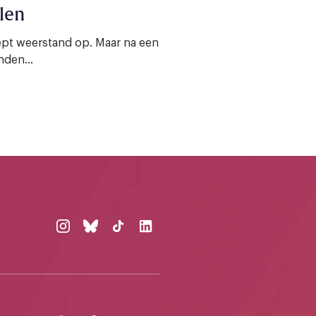
len
oept weerstand op. Maar na een
nden...