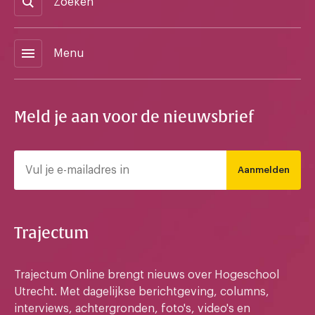
Zoeken
menu
Menu
Meld je aan voor de nieuwsbrief
Aanmelden
Trajectum
Trajectum Online brengt nieuws over Hogeschool
Utrecht. Met dagelijkse berichtgeving, columns,
interviews, achtergronden, foto's, video's en