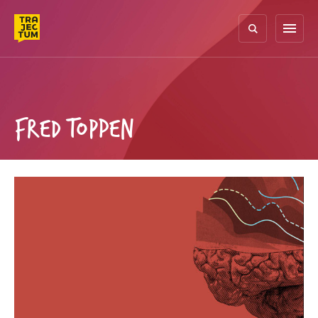
Skip
to
menu
content
FRED TOPPEN