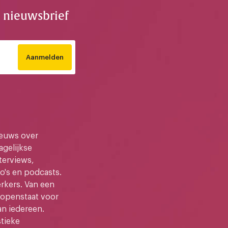
e nieuwsbrief
Aanmelden
ieuws over
gelijkse
terviews,
o's en podcasts.
kers. Van een
e openstaat voor
an iedereen.
stieke