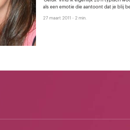
als een emotie die aantoont dat je blij be
27 maart 2011 - 2 min.