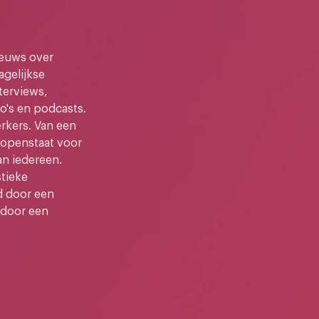
ieuws over
gelijkse
terviews,
o's en podcasts.
kers. Van een
e openstaat voor
an iedereen.
stieke
d door een
 door een