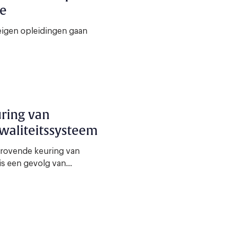
ie
eigen opleidingen gaan
uring van
waliteitssysteem
drovende keuring van
is een gevolg van...