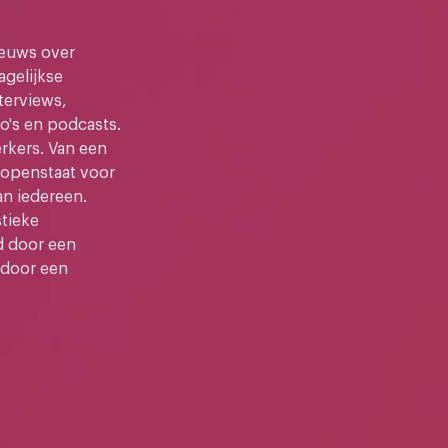
ieuws over
gelijkse
terviews,
o's en podcasts.
kers. Van een
e openstaat voor
an iedereen.
stieke
d door een
 door een