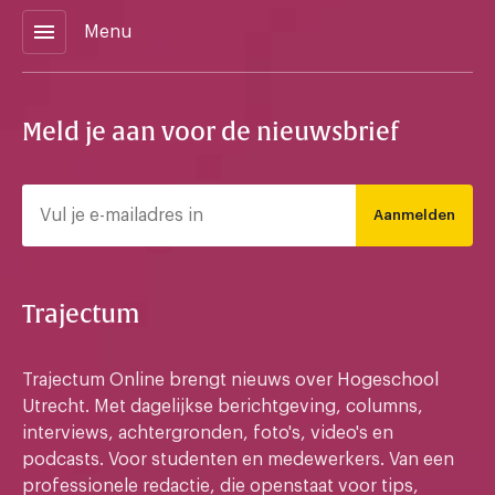
menu
Menu
Meld je aan voor de nieuwsbrief
Aanmelden
Trajectum
Trajectum Online brengt nieuws over Hogeschool
Utrecht. Met dagelijkse berichtgeving, columns,
interviews, achtergronden, foto's, video's en
podcasts. Voor studenten en medewerkers. Van een
professionele redactie, die openstaat voor tips,