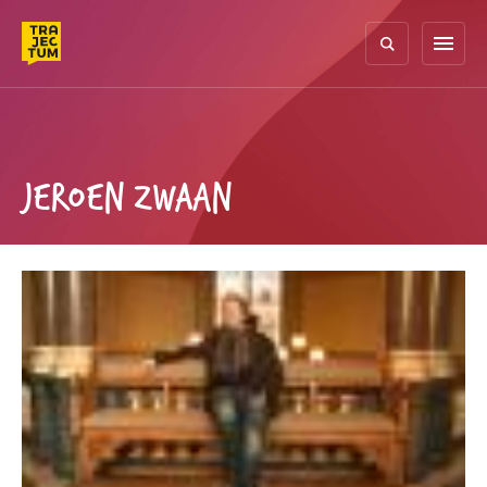
Skip
to
menu
content
JEROEN ZWAAN