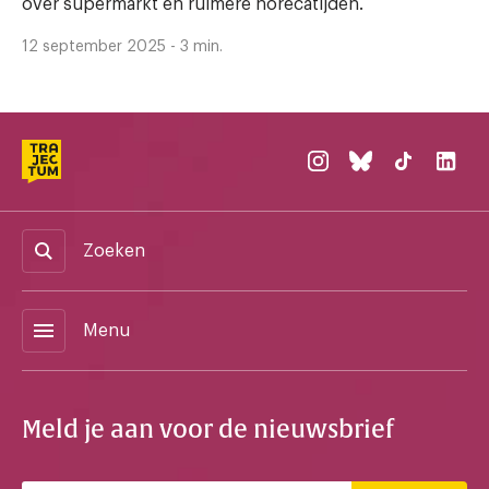
over supermarkt én ruimere horecatijden.
12 september 2025 - 3 min.
Zoeken
menu
Menu
Meld je aan voor de nieuwsbrief