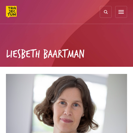
Skip
to
menu
content
LIESBETH BAARTMAN