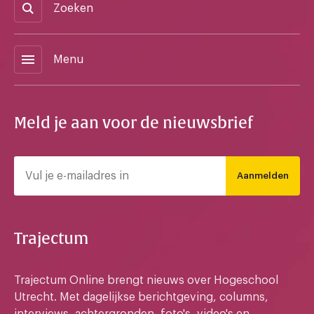
Zoeken
menu
Menu
Meld je aan voor de nieuwsbrief
Aanmelden
Trajectum
Trajectum Online brengt nieuws over Hogeschool
Utrecht. Met dagelijkse berichtgeving, columns,
interviews, achtergronden, foto's, video's en