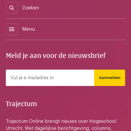
Zoeken
menu
Menu
Meld je aan voor de nieuwsbrief
Aanmelden
Trajectum
Trajectum Online brengt nieuws over Hogeschool
Utrecht. Met dagelijkse berichtgeving, columns,