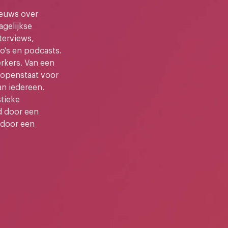
ieuws over
gelijkse
terviews,
o's en podcasts.
kers. Van een
e openstaat voor
an iedereen.
stieke
d door een
 door een