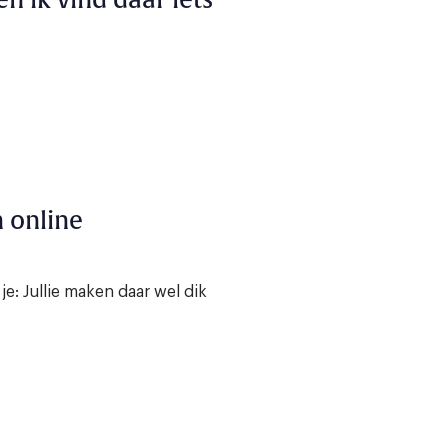
n ik vind daar iets
 online
e: Jullie maken daar wel dik