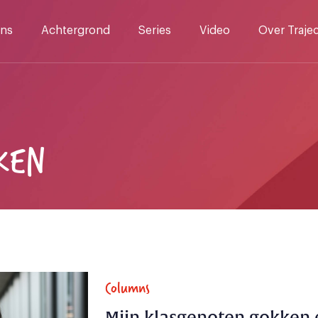
ns
Achtergrond
Series
Video
Over Traje
KEN
Columns