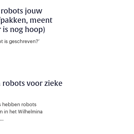
robots jouw
fpakken, meent
r is nog hoop)
ot is geschreven?’
robots voor zieke
cs hebben robots
 in het Wilhelmina
..