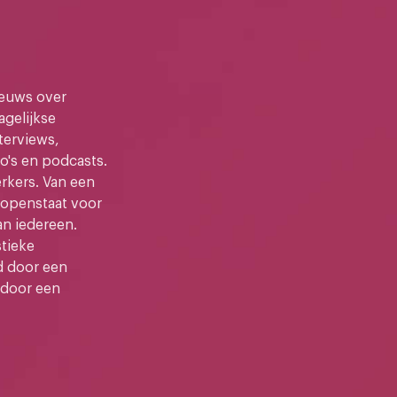
ieuws over
gelijkse
terviews,
o's en podcasts.
kers. Van een
e openstaat voor
an iedereen.
stieke
d door een
 door een