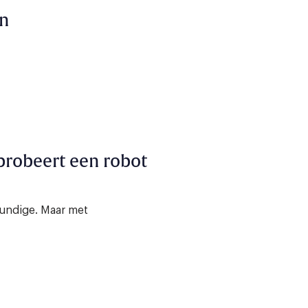
on
 probeert een robot
undige. Maar met