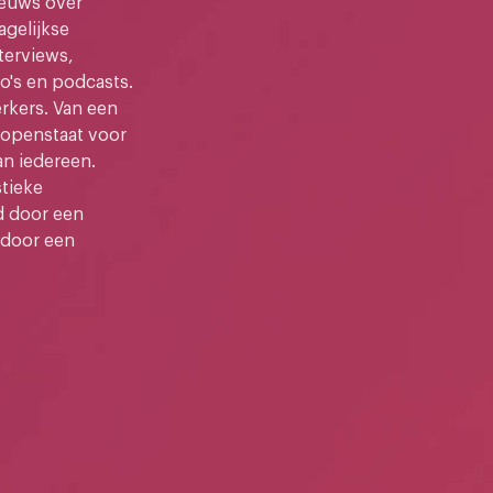
ieuws over
gelijkse
terviews,
o's en podcasts.
kers. Van een
e openstaat voor
an iedereen.
stieke
d door een
 door een