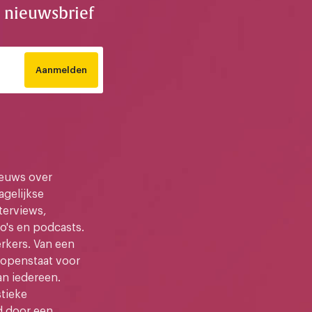
e nieuwsbrief
Aanmelden
ieuws over
gelijkse
terviews,
o's en podcasts.
kers. Van een
e openstaat voor
an iedereen.
stieke
d door een