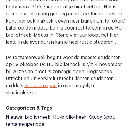
groepje studenten aan een grote tafel te leren voor
tentamens. ‘Vóór vier uur zit je hier heel fijn. Het is
comfortabel, rustig genoeg en er is koffie en thee. Je
kunt hier ook makkelijk even naar buiten om te roken.’
Later op de middag kun je voor rust terecht in de HU-
bibliotheek. Mousslih: ‘Rond vier uur loopt het hier
leeg. In de avonduren kan je heel rustig studeren’.
De tentamenweek begint voor de meeste studenten
op 29 oktober. De HU-bibliotheek is t/m 4 november
bij wijze van proef ’s zondags open. Hogeschool
Utrecht en Universiteit Utrecht lichten studenten
middels
een campagne
in over mogelijke
studieplekken.
Categorieën & Tags
Nieuws
bibliotheek
HU-bibliotheek
Study Spot
tentamenperiode