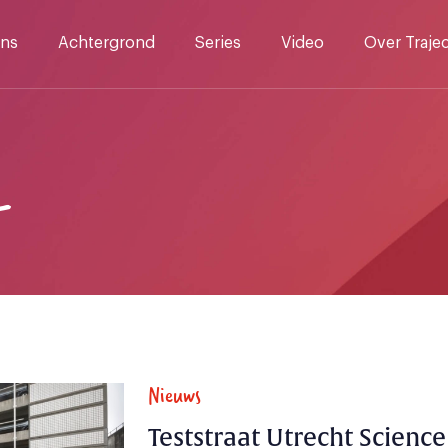
ns
Achtergrond
Series
Video
Over Traje
T
Nieuws
Teststraat Utrecht Scienc