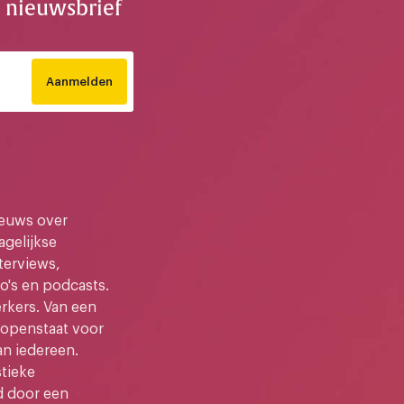
e nieuwsbrief
Aanmelden
ieuws over
gelijkse
terviews,
o's en podcasts.
kers. Van een
e openstaat voor
an iedereen.
stieke
d door een