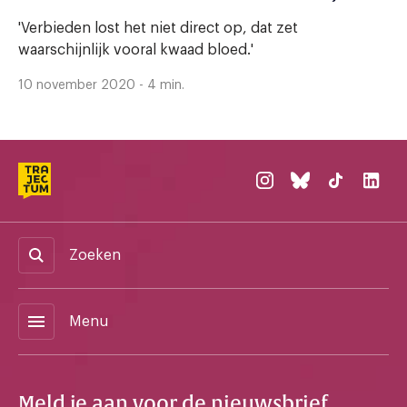
afkeuren kan niet
'Verbieden lost het niet direct op, dat zet
waarschijnlijk vooral kwaad bloed.'
10 november 2020 - 4 min.
Zoeken
menu
Menu
Meld je aan voor de nieuwsbrief