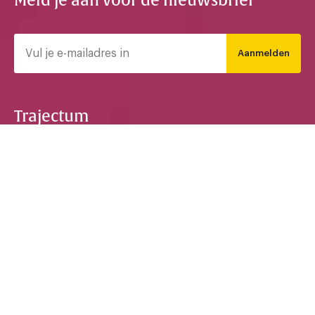
Meld je aan voor de nieuwsbrief
Aanmelden
Trajectum
Trajectum Online brengt nieuws over Hogeschool
Utrecht. Met dagelijkse berichtgeving, columns,
interviews, achtergronden, foto's, video's en
podcasts. Voor studenten en medewerkers. Van een
professionele redactie, die openstaat voor tips,
ideeen en bijdragen van iedereen. Trajectum werkt in
journalistieke onafhankelijkheid, geborgd door een
redactiestatuut, bijgestaan door een redactieraad.