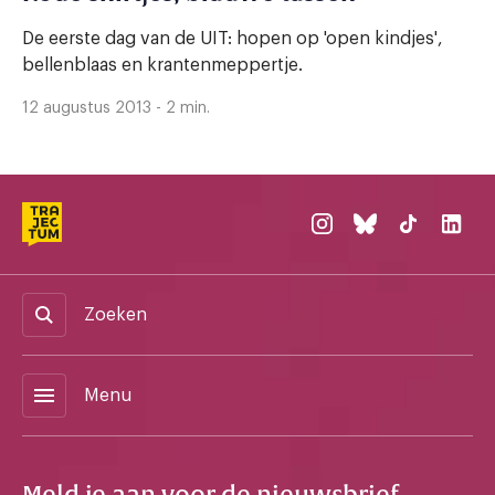
De eerste dag van de UIT: hopen op 'open kindjes',
bellenblaas en krantenmeppertje.
12 augustus 2013 - 2 min.
Zoeken
menu
Menu