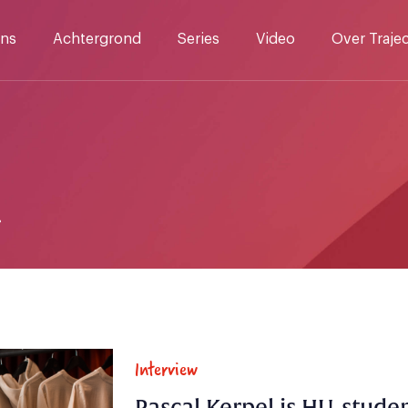
ns
Achtergrond
Series
Video
Over Traje
R
Interview