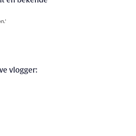
ent én bekende
n.'
we vlogger: