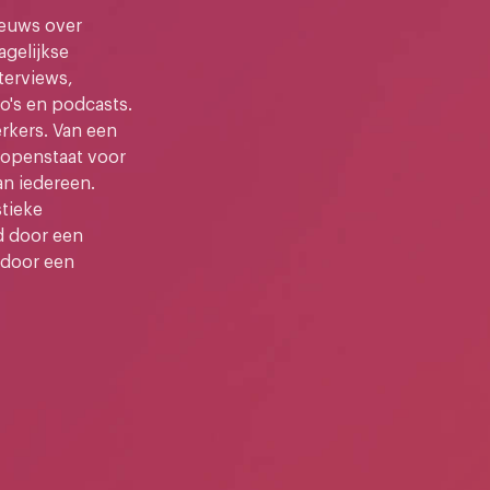
ieuws over
gelijkse
terviews,
o's en podcasts.
kers. Van een
e openstaat voor
an iedereen.
stieke
d door een
 door een