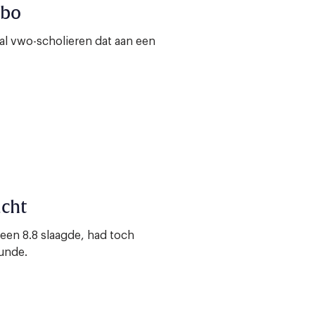
hbo
tal vwo-scholieren dat aan een
acht
 een 8.8 slaagde, had toch
unde.