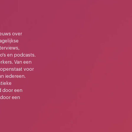
ieuws over
gelijkse
terviews,
o's en podcasts.
kers. Van een
e openstaat voor
an iedereen.
stieke
d door een
 door een