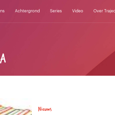
ns
Achtergrond
Series
Video
Over Traje
MA
Nieuws