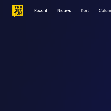
Skip
to
Recent
Nieuws
Kort
Colum
content